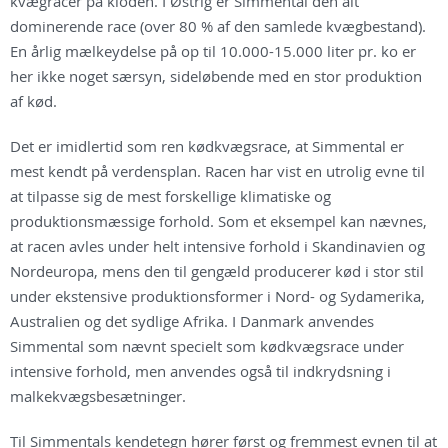
kvægracer på kloden. I Østrig er Simmental den alt
dominerende race (over 80 % af den samlede kvægbestand).
En årlig mælkeydelse på op til 10.000-15.000 liter pr. ko er
her ikke noget særsyn, sideløbende med en stor produktion
af kød.
Det er imidlertid som ren kødkvægsrace, at Simmental er
mest kendt på verdensplan. Racen har vist en utrolig evne til
at tilpasse sig de mest forskellige klimatiske og
produktionsmæssige forhold. Som et eksempel kan nævnes,
at racen avles under helt intensive forhold i Skandinavien og
Nordeuropa, mens den til gengæld producerer kød i stor stil
under ekstensive produktionsformer i Nord- og Sydamerika,
Australien og det sydlige Afrika. I Danmark anvendes
Simmental som nævnt specielt som kødkvægsrace under
intensive forhold, men anvendes også til indkrydsning i
malkekvægsbesætninger.
Til Simmentals kendetegn hører først og fremmest evnen til at