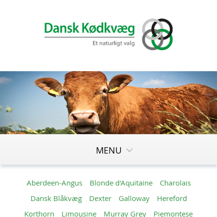
MENU
Aberdeen-Angus
Blonde d'Aquitaine
Charolais
Dansk Blåkvæg
Dexter
Galloway
Hereford
Korthorn
Limousine
Murray Grey
Piemontese