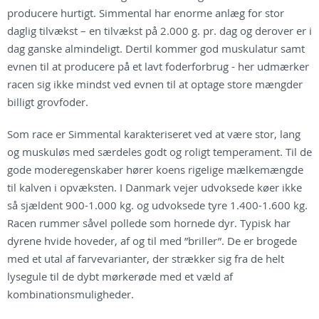
producere hurtigt. Simmental har enorme anlæg for stor
daglig tilvækst – en tilvækst på 2.000 g. pr. dag og derover er i
dag ganske almindeligt. Dertil kommer god muskulatur samt
evnen til at producere på et lavt foderforbrug - her udmærker
racen sig ikke mindst ved evnen til at optage store mængder
billigt grovfoder.
Som race er Simmental karakteriseret ved at være stor, lang
og muskuløs med særdeles godt og roligt temperament. Til de
gode moderegenskaber hører koens rigelige mælkemængde
til kalven i opvæksten. I Danmark vejer udvoksede køer ikke
så sjældent 900-1.000 kg. og udvoksede tyre 1.400-1.600 kg.
Racen rummer såvel pollede som hornede dyr. Typisk har
dyrene hvide hoveder, af og til med ”briller”. De er brogede
med et utal af farvevarianter, der strækker sig fra de helt
lysegule til de dybt mørkerøde med et væld af
kombinationsmuligheder.