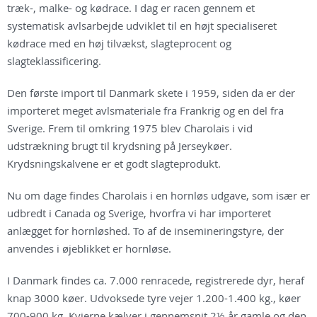
træk-, malke- og kødrace. I dag er racen gennem et
systematisk avlsarbejde udviklet til en højt specialiseret
kødrace med en høj tilvækst, slagteprocent og
slagteklassificering.
Den første import til Danmark skete i 1959, siden da er der
importeret meget avlsmateriale fra Frankrig og en del fra
Sverige. Frem til omkring 1975 blev Charolais i vid
udstrækning brugt til krydsning på Jerseykøer.
Krydsningskalvene er et godt slagteprodukt.
Nu om dage findes Charolais i en hornløs udgave, som især er
udbredt i Canada og Sverige, hvorfra vi har importeret
anlægget for hornløshed. To af de insemineringstyre, der
anvendes i øjeblikket er hornløse.
I Danmark findes ca. 7.000 renracede, registrerede dyr, heraf
knap 3000 køer. Udvoksede tyre vejer 1.200-1.400 kg., køer
700-900 kg. Kvierne kælver i gennemsnit 2½ år gamle og den