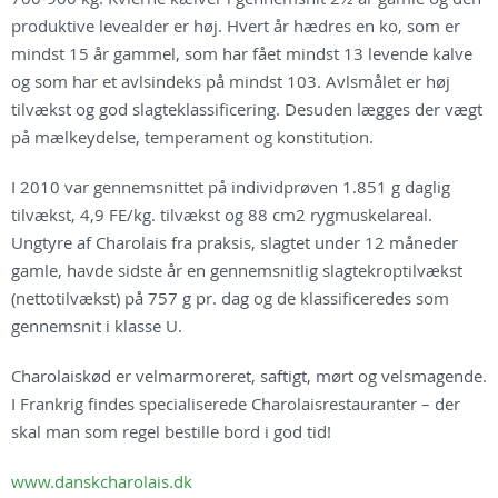
produktive levealder er høj. Hvert år hædres en ko, som er
mindst 15 år gammel, som har fået mindst 13 levende kalve
og som har et avlsindeks på mindst 103. Avlsmålet er høj
tilvækst og god slagteklassificering. Desuden lægges der vægt
på mælkeydelse, temperament og konstitution.
I 2010 var gennemsnittet på individprøven 1.851 g daglig
tilvækst, 4,9 FE/kg. tilvækst og 88 cm2 rygmuskelareal.
Ungtyre af Charolais fra praksis, slagtet under 12 måneder
gamle, havde sidste år en gennemsnitlig slagtekroptilvækst
(nettotilvækst) på 757 g pr. dag og de klassificeredes som
gennemsnit i klasse U.
Charolaiskød er velmarmoreret, saftigt, mørt og velsmagende.
I Frankrig findes specialiserede Charolaisrestauranter – der
skal man som regel bestille bord i god tid!
www.danskcharolais.dk