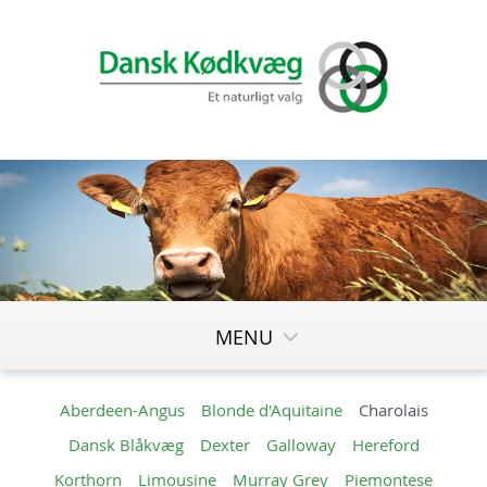
MENU
Aberdeen-Angus
Blonde d'Aquitaine
Charolais
Dansk Blåkvæg
Dexter
Galloway
Hereford
Korthorn
Limousine
Murray Grey
Piemontese