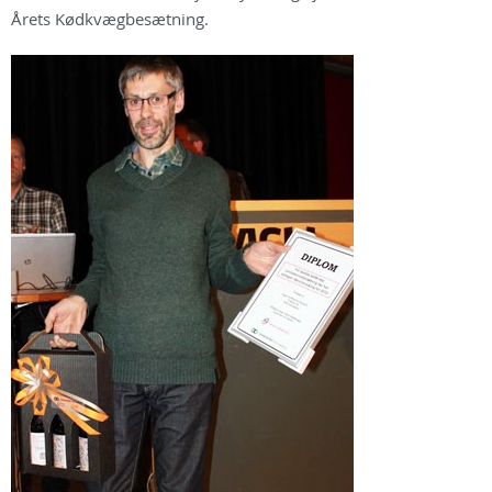
Årets Kødkvægbesætning.